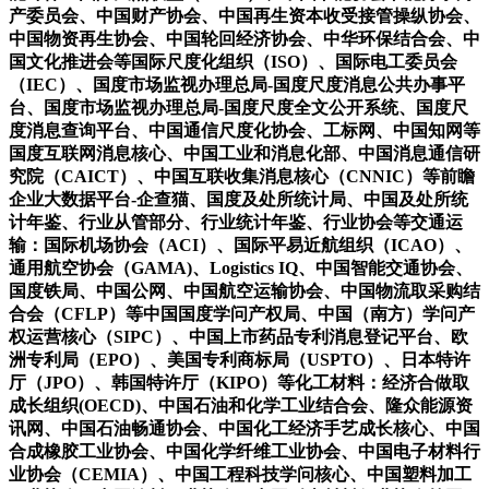
产委员会、中国财产协会、中国再生资本收受接管操纵协会、
中国物资再生协会、中国轮回经济协会、中华环保结合会、中
国文化推进会等国际尺度化组织（ISO）、国际电工委员会
（IEC）、国度市场监视办理总局-国度尺度消息公共办事平
台、国度市场监视办理总局-国度尺度全文公开系统、国度尺
度消息查询平台、中国通信尺度化协会、工标网、中国知网等
国度互联网消息核心、中国工业和消息化部、中国消息通信研
究院（CAICT）、中国互联收集消息核心（CNNIC）等前瞻
企业大数据平台-企查猫、国度及处所统计局、中国及处所统
计年鉴、行业从管部分、行业统计年鉴、行业协会等交通运
输：国际机场协会（ACI）、国际平易近航组织（ICAO）、
通用航空协会（GAMA)、Logistics IQ、中国智能交通协会、
国度铁局、中国公网、中国航空运输协会、中国物流取采购结
合会（CFLP）等中国国度学问产权局、中国（南方）学问产
权运营核心（SIPC）、中国上市药品专利消息登记平台、欧
洲专利局（EPO）、美国专利商标局（USPTO）、日本特许
厅（JPO）、韩国特许厅（KIPO）等化工材料：经济合做取
成长组织(OECD)、中国石油和化学工业结合会、隆众能源资
讯网、中国石油畅通协会、中国化工经济手艺成长核心、中国
合成橡胶工业协会、中国化学纤维工业协会、中国电子材料行
业协会（CEMIA）、中国工程科技学问核心、中国塑料加工