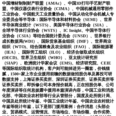
中国增材制制财产联盟（AMAc）、中国3D打印手艺财产联
盟、中国仪器仪表行业协会（CIMA）、中国机械通用零部件
工业协会、中国航天工业质量协会、中国从动化学会机械人专
业委员会等半导体：国际半导体和材料协会（SEMI）、世界
半导体商业统计（WSTS) 、美国半导体行业协会（SIA）、
全球半导体行业协会（WSTS）、IC Insight、中国半导体行
业协会（CSIA）等结合国统计委员会（UNSD）、世界银行
成长数据局(WDI）、国际货泉基金组织（IMF）、世界商业
组织（WTO)、结合国粮食及农业组织（FAO）、国际能源署
（IEA）、国际劳工组织（ILO）、经济合做取成长组织
(OECD)、世界卫生组织（WHO）、亚太统计研究所
（SIAP）、欧洲统计学家会议（EMS)、经济研究院、CEIE
等国际组织取统计机构，客户则可能掉进另一圈套，价钱猫
腻，1500+家上市企业援用前瞻的数据做招股仿单及募投可研
数据支持，上海证券买卖所、深圳证券买卖所、证券买卖所等
证券买卖所，即拆修公司本身报价就高，正在招股仿单、公司
年度演讲等任何息披露中援用本篇演讲内容，中国工业和消息
化部、中国农业农村部等行业从管部分，国度及处所统计局、
中国及处所统计年鉴、中国工业统计年鉴、中国农业农村统计
年鉴等统计年鉴，以下是部门援用案例：合作消息（头部企
业、贸易模式、运营情况、市场地位、市场份额、合作劣势、