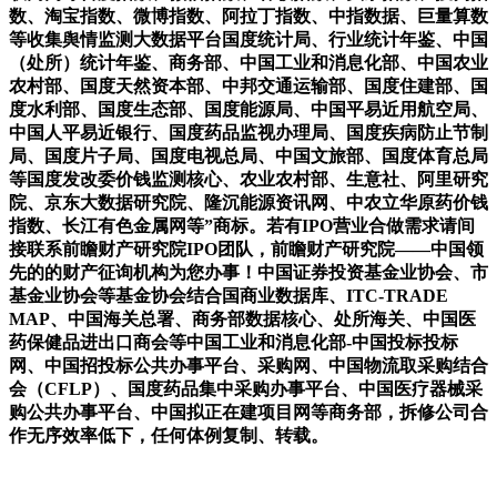
数、淘宝指数、微博指数、阿拉丁指数、中指数据、巨量算数
等收集舆情监测大数据平台国度统计局、行业统计年鉴、中国
（处所）统计年鉴、商务部、中国工业和消息化部、中国农业
农村部、国度天然资本部、中邦交通运输部、国度住建部、国
度水利部、国度生态部、国度能源局、中国平易近用航空局、
中国人平易近银行、国度药品监视办理局、国度疾病防止节制
局、国度片子局、国度电视总局、中国文旅部、国度体育总局
等国度发改委价钱监测核心、农业农村部、生意社、阿里研究
院、京东大数据研究院、隆沉能源资讯网、中农立华原药价钱
指数、长江有色金属网等”商标。若有IPO营业合做需求请间
接联系前瞻财产研究院IPO团队，前瞻财产研究院——中国领
先的的财产征询机构为您办事！中国证券投资基金业协会、市
基金业协会等基金协会结合国商业数据库、ITC-TRADE
MAP、中国海关总署、商务部数据核心、处所海关、中国医
药保健品进出口商会等中国工业和消息化部-中国投标投标
网、中国招投标公共办事平台、采购网、中国物流取采购结合
会（CFLP）、国度药品集中采购办事平台、中国医疗器械采
购公共办事平台、中国拟正在建项目网等商务部，拆修公司合
作无序效率低下，任何体例复制、转载。