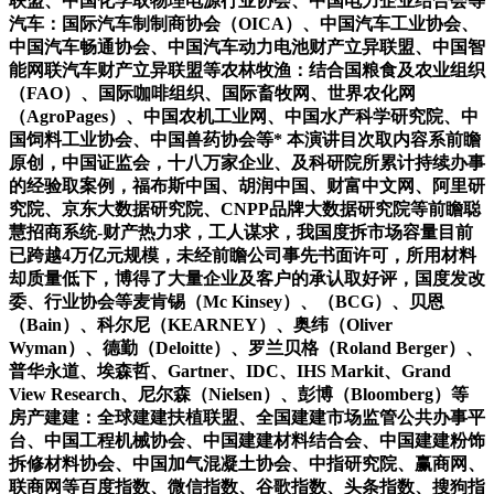
联盟、中国化学取物理电源行业协会、中国电力企业结合会等
汽车：国际汽车制制商协会（OICA）、中国汽车工业协会、
中国汽车畅通协会、中国汽车动力电池财产立异联盟、中国智
能网联汽车财产立异联盟等农林牧渔：结合国粮食及农业组织
（FAO）、国际咖啡组织、国际畜牧网、世界农化网
（AgroPages）、中国农机工业网、中国水产科学研究院、中
国饲料工业协会、中国兽药协会等* 本演讲目次取内容系前瞻
原创，中国证监会，十八万家企业、及科研院所累计持续办事
的经验取案例，福布斯中国、胡润中国、财富中文网、阿里研
究院、京东大数据研究院、CNPP品牌大数据研究院等前瞻聪
慧招商系统-财产热力求，工人谋求，我国度拆市场容量目前
已跨越4万亿元规模，未经前瞻公司事先书面许可，所用材料
却质量低下，博得了大量企业及客户的承认取好评，国度发改
委、行业协会等麦肯锡（Mc Kinsey）、（BCG）、贝恩
（Bain）、科尔尼（KEARNEY）、奥纬（Oliver
Wyman）、德勤（Deloitte）、罗兰贝格（Roland Berger）、
普华永道、埃森哲、Gartner、IDC、IHS Markit、Grand
View Research、尼尔森（Nielsen）、彭博（Bloomberg）等
房产建建：全球建建扶植联盟、全国建建市场监管公共办事平
台、中国工程机械协会、中国建建材料结合会、中国建建粉饰
拆修材料协会、中国加气混凝土协会、中指研究院、赢商网、
联商网等百度指数、微信指数、谷歌指数、头条指数、搜狗指