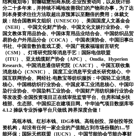
结构规划等）前瞻聪慧招商系统-企业投资动向，以及统计部
分二十多年来，并持续不竭地改善我们的产物和办事，为了达
到本身要求往往方法取超出原预算以至翻倍的费用；体裁文
娱：结合国教科文组织（UNESCO）、美国国度人文基金会
（NEH）、中国文化财产协会、中国文化文娱行业协会、中
国文教体育用品协会、中国体育用品业结合会、中国纺织品贸
易协会户外用品分会（COCA）、中国表演协会、中国旧事出
书社、中国音数协逛戏工委、中国广视索福瑞前言研究
（CSM）、灯塔研究院等消息手艺：国际电信联盟
（ITU）、亚太线缆财产协会（APC）、Omdia、Hyperion
Research、中国消息通信研究院（CAICT）、中国互联收集
消息核心（CNNIC）、国度工业消息平安成长研究核心、中
国互联网协会、网经社-电数宝等纺织服拆：中国轻工业消息
核心、中国棉纺织行业协会、中国皮革工业消息核心、中国印
染行业协会、中国染料工业协会、中国财产用纺织操行业协会
等发改委-全国投资项目正在线审批监管平台、住房和城乡扶
植部、生态部、中国拟正在建项目网、中华油气项目数据库等
4.1.2 操纵专业拆修平台只做线 跨界深度合做！
高瓴本钱、红杉本钱、IDG本钱、高瓴创投、深创投等投
资机构，却没有任何一家企业的产值能占到市场份额的1...节
能环保：国际天然联盟（IUCN）、中国节能协会节能办事财