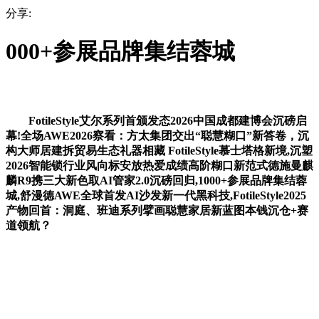
分享:
000+参展品牌集结蓉城
FotileStyle艾尔系列首颁发态2026中国成都建博会沉磅启
幕!全场AWE2026察看：方太集团交出“聪慧糊口”新答卷，沉
构大师居建拆贸易生态礼器相藏 FotileStyle慕士塔格新境,沉塑
2026智能锁行业风向标安放热爱成绩高阶糊口新范式德施曼麒
麟R9携三大新色取AI管家2.0沉磅回归,1000+参展品牌集结蓉
城,舒漫德AWE全球首发AI沙发新一代黑科技,FotileStyle2025
产物回首：洞庭、班迪系列擘画聪慧家居新蓝图本钱沉仓+赛
道领航？