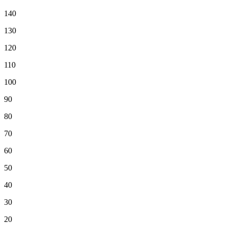
140
130
120
110
100
90
80
70
60
50
40
30
20