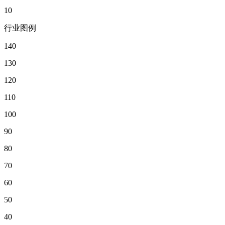
10
行业图例
140
130
120
110
100
90
80
70
60
50
40