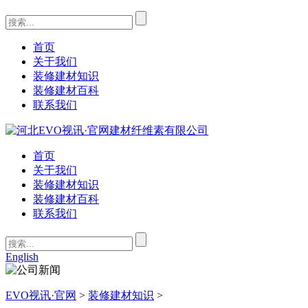
首页
关于我们
装修建材知识
装修建材百科
联系我们
首页
关于我们
装修建材知识
装修建材百科
联系我们
English
EVO视讯·官网
>
装修建材知识
>