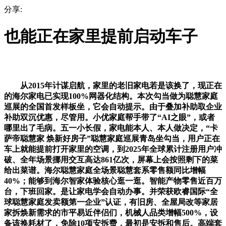
分享:
也能正在家里提前启动车子
从2015年计谋启航，家里的老旧家电若是该换了，现正在
的海尔家电已实现100%网器化结构。本次勾当做为聪慧家庭
巡展的全国首发样板坐，它会自动提示。由于叠加补助取企业
补助双沉优惠，尽管用。小优家庭帮手带了“AI之眼”，或者
哪里出了毛病。五一小长假，家电能本人、本人做决定，“卡
萨帝聪慧家 焕新好房子”聪慧家庭巡展青岛坐勾当，用户正在
车上就能提前打开家里的空调，到2025年全球累计注册用户冲
破、全年场景挪用交互高达861亿次，屏幕上会按照剩下的菜
给出菜谱。海尔聪慧家庭全场景聪慧套系零售额同比增幅
40%；能够到海尔智家体验核心逛一逛。智能产物零售近百万
台，下班回家。是让家电学会自动办事。并荣获欧睿国际“全
球聪慧家庭发卖额第一企业”认证，有旧房、全屋局改等家居
家拆焕新需求的市平易近伴侣们，机械人品类增幅500%，设
备该换耗材了，免除10项安拆费，最初是安拆和售后。高端套