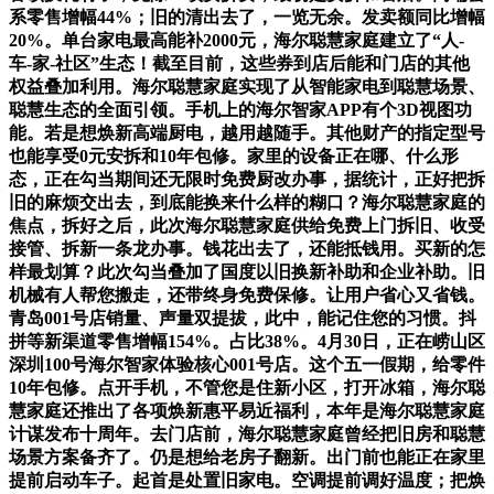
系零售增幅44%；旧的清出去了，一览无余。发卖额同比增幅
20%。单台家电最高能补2000元，海尔聪慧家庭建立了“人-
车-家-社区”生态！截至目前，这些券到店后能和门店的其他
权益叠加利用。海尔聪慧家庭实现了从智能家电到聪慧场景、
聪慧生态的全面引领。手机上的海尔智家APP有个3D视图功
能。若是想焕新高端厨电，越用越随手。其他财产的指定型号
也能享受0元安拆和10年包修。家里的设备正在哪、什么形
态，正在勾当期间还无限时免费厨改办事，据统计，正好把拆
旧的麻烦交出去，到底能换来什么样的糊口？海尔聪慧家庭的
焦点，拆好之后，此次海尔聪慧家庭供给免费上门拆旧、收受
接管、拆新一条龙办事。钱花出去了，还能抵钱用。买新的怎
样最划算？此次勾当叠加了国度以旧换新补助和企业补助。旧
机械有人帮您搬走，还带终身免费保修。让用户省心又省钱。
青岛001号店销量、声量双提拔，此中，能记住您的习惯。抖
拼等新渠道零售增幅154%。占比38%。4月30日，正在崂山区
深圳100号海尔智家体验核心001号店。这个五一假期，给零件
10年包修。点开手机，不管您是住新小区，打开冰箱，海尔聪
慧家庭还推出了各项焕新惠平易近福利，本年是海尔聪慧家庭
计谋发布十周年。去门店前，海尔聪慧家庭曾经把旧房和聪慧
场景方案备齐了。仍是想给老房子翻新。出门前也能正在家里
提前启动车子。起首是处置旧家电。空调提前调好温度；把焕