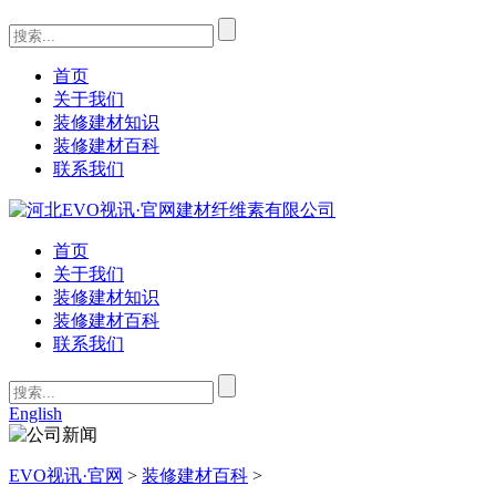
首页
关于我们
装修建材知识
装修建材百科
联系我们
首页
关于我们
装修建材知识
装修建材百科
联系我们
English
EVO视讯·官网
>
装修建材百科
>