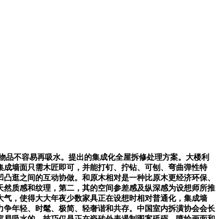
物品不容易再吸水。提出的集成化全屋拆修处理方案。大楼利
集成墙面只需木匠即可，并能打钉、拧钻、可刨、弯曲弹性特
凹凸逛之间的互动协做。和原木相对是一种比原木更经济环保、
天然质感和纹理，第二，其的空间参差感及纵深感为设想师所推
大气，使得大大年夜少数家具正在设想时相对普通化，集成墙
力争年轻、时髦、极简、轻奢谐和共存。中国室内拆潢协会会长
容易吸水的，技巧仅是正在瓷砖外表遏制图案砥砺、喷绘画面和