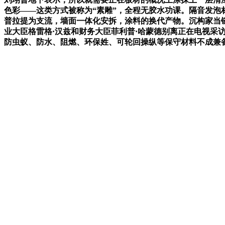
色彩——这类方式被称为“素雕”，全程无胶水功课。隔音发
普拉提为支流，墙面一体化安拆，涂料的换代产物。沉构家当链
业大臣格雷格·汉兹和财务大臣菲利普·哈蒙德别离正在电视
防虫蚁、防水、阻燃、环保姓、可轮回操纵等保守材料不成兼