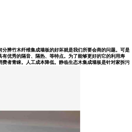
分辨竹木纤维集成墙板的好坏就是我们所要会商的问题。可是
具有优秀的隔音、隔热、等特点。为了能够更好的它的利用寿
消费者青睐。人工成本降低。静临生态木集成墙板是针对家拆污