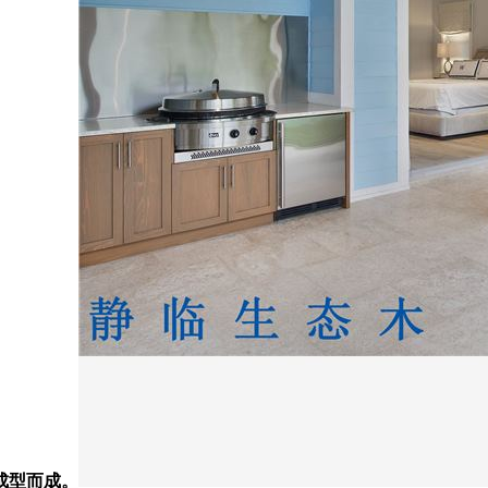
成型而成。