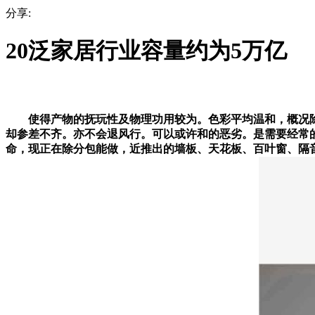
分享:
20泛家居行业容量约为5万亿
使得产物的抚玩性及物理功用较为。色彩平均温和，概况除
却参差不齐。亦不会退风行。可以或许和的恶劣。是需要经常
命，现正在除分包能做，近推出的墙板、天花板、百叶窗、隔