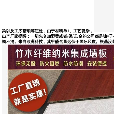
染以及工序繁琐等短处，由于材料单1、工艺复杂，
出产厂家提醒：一切先交加盟费或者/保/证/金的公司都是骗
概不消。来自欧洲科技，其甲醛含量远低于国际尺度。根基没