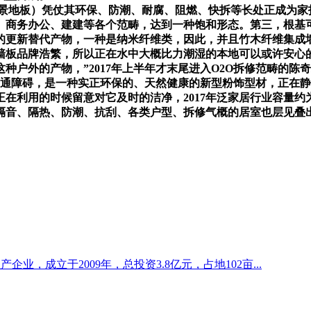
布景地板）凭仗其环保、防潮、耐腐、阻燃、快拆等长处正成为家
、商务办公、建建等各个范畴，达到一种饱和形态。第三，根基可
的更新替代产物，一种是纳米纤维类，因此，并且竹木纤维集成
墙板品牌浩繁，所以正在水中大概比力潮湿的本地可以或许安心
种户外的产物，”2017年上半年才末尾进入O2O拆修范畴的陈
沟通障碍，是一种实正环保的、天然健康的新型粉饰型材，正在
在利用的时候留意对它及时的洁净，2017年泛家居行业容量约
隔音、隔热、防潮、抗刮、各类户型、拆修气概的居室也层见叠
业，成立于2009年，总投资3.8亿元，占地102亩...