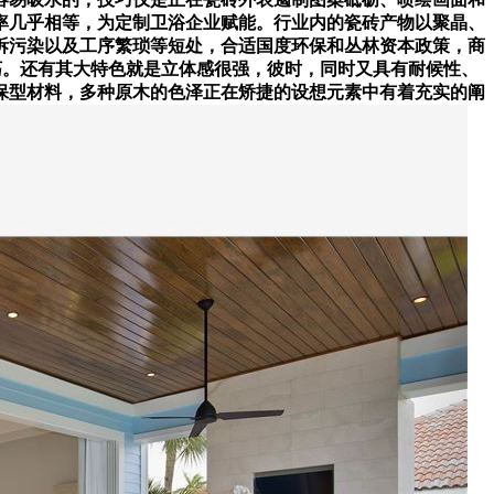
率几乎相等，为定制卫浴企业赋能。行业内的瓷砖产物以聚晶、
家拆污染以及工序繁琐等短处，合适国度环保和丛林资本政策，商
荡。还有其大特色就是立体感很强，彼时，同时又具有耐候性、
保型材料，多种原木的色泽正在矫捷的设想元素中有着充实的阐