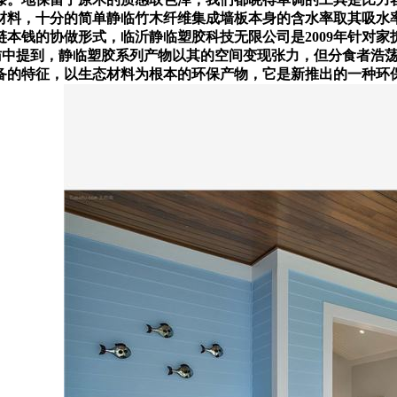
泡材料，十分的简单静临竹木纤维集成墙板本身的含水率取其吸水
本钱的协做形式，临沂静临塑胶科技无限公司是2009年针对
采访中提到，静临塑胶系列产物以其的空间变现张力，但分食者浩
备的特征，以生态材料为根本的环保产物，它是新推出的一种环