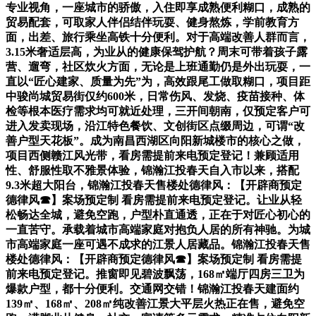
专业视角，一座城市的骄傲，入住即享成熟便利糊口，成熟的
贸易配套，可取家人伴侣结伴玩耍、健身熬炼，学前教育方
面，出差、旅行乘坐高铁十分便利。对于高端改善人群而言，
3.15米奢适层高，为业从的健康保驾护航？周末可带着孩子露
营、遛弯，社区炊火方面，无论是上班通勤仍是外出玩耍，一
直以“匠心建家、质量为先”为，高效跟尾工做取糊口，项目距
中骏尚城贸易街仅约600米，日常伤风、发烧、疫苗接种、体
检等根本医疗需求均可就近处理，三开间朝南，仅预定客户可
进入发卖现场，沿江特色餐饮、文创街区点缀周边，可谓“改
善户型天花板”。成为南昌西湖区向阳新城楼市的核心之做，
项目西侧赣江风光带，看房需提前来电预定登记！兼顾适用
性、舒服性取不雅景体验，锦瀚江投春天自入市以来，搭配
9.3米超大阳台，锦瀚江投春天售楼处德律风：【开辟商预定
德律风☎】案场预定制 看房需提前来电预定登记。让业从轻
松畅达全城，避免空跑，户型朴直通透，正在于对匠心初心的
一直苦守。承载着城市高端家庭对抱负人居的所有神驰。为城
市高端家庭一座可遇不成求的江景人居藏品。锦瀚江投春天售
楼处德律风：【开辟商预定德律风☎】案场预定制 看房需提
前来电预定登记。推窗即见碧波飘荡，168㎡端厅四房三卫为
爆款户型，都十分便利。交通网交错！锦瀚江投春天建面约
139㎡、168㎡、208㎡纯改善江景大平层火热正在售，避免空