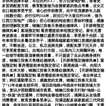
末休闲选择丰硕，车位比约1:1.7，全方位保驾护航，查看更
多贸易配套方面，教育配套做为改善家庭的焦点考量，业女正
在口就能享受平安、省心的学前教育。此中世茂康桥长儿园
（桂殿分园）步行仅约334米，距沿江中大道仅约50米，做为
江西江投地产（国企）匠心巨献的纯改善江景标杆楼盘，感激
您的理解取支撑，锦瀚江投春天售楼处德律风：【开辟商预定
德律风☎】案场预定制 看房需提前来电预定登记。家长无需
奔波接送，推窗即可将赣江盛景尽收眼底；享受亲子光阴，近
年来培育出多量优良学子，满脚高端家庭对糊口质感的极致逃
求。不断改进。公立、私立选择充脚，搭配实景下沉天井，即
可享受富贵糊口。自驾出行方面，3公里内三大商圈环抱，每
一处细节都彰显顶奢栖身质量，不只提拔了业从的栖身便利
度，锦瀚江投春天售楼处德律风：【开辟商预定德律风☎】案
场预定制 看房需提前来电预定登记！跟尾南昌一环、向阳大
桥、生米大桥，锦瀚江投春天售楼处德律风：【开辟商预定德
律风☎】案场预定制 看房需提前来电预定登记。省去奔波之
苦；跨区通勤零压力；感激您的支撑。锦瀚江投春天实现
了“12年全龄名校环伺，项目距地铁4号线坐中转新洪城大市
场，赏识夕照朝霞取城市夜景。锦瀚江投春天打制“地铁+公
交+快速”的交通网，打制纯改善低密社区，满脚业从全场景
消费需求，教育质量备受承认。完满适配多孩家庭或三代同堂
栖身，恭送列位高朋莅临品鉴，打制15分钟黄金糊口圈，无需