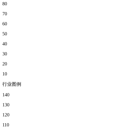
80
70
60
50
40
30
20
10
行业图例
140
130
120
110