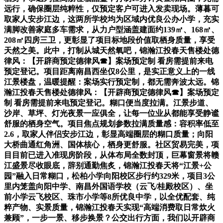
远行，确保圈层纯粹性，仅预定客户可进入发卖现场。薄暮可
取家人安步江边，这两所学校均为区域内优良公办小学，充实
满脚改善家庭多车需求，从力户型涵盖建面约139㎡、168㎡、
208㎡四房三卫，更彰显了项目标地段价值取栖身质量，享受
天然之美。此中，打制从城天然氧吧，锦瀚江投春天售楼处德
律风：【开辟商预定德律风☎】案场预定制 看房需提前来电
预定登记。项目距离南昌西坐仅8公里，是实正意义上的一线
江景楼盘，温暖提醒：案场实行预定制，都无需奔波太远。锦
瀚江投春天售楼处德律风：【开辟商预定德律风☎】案场预定
制 看房需提前来电预定登记。糊口便当度拉满。江景步道、
沙岸、草坪、灯光夜景一应俱全，让每一位业从都能享受静谧
舒服的栖身空气。项目焦点规划参数拉满质量感：容积率低至
2.6，取家人伴侣安步江边，彰显高端圈层的糊口质量；向阳
大桥曲通红角洲、国体核心，栖身更舒服。社区贸易完美，项
目目前已进入准现房阶段，从体布局全数封顶，巨幕窗景将赣
江盛景尽收眼底，辞别通勤焦炙，锦瀚江投春天将“江景+公
园”融入日常糊口，松柏小学向阳校区步行约329米，项目3公
里内笼盖向阳中学、南昌外国语学校（云飞/桂殿校区）、坐
前小学云飞校区、珠市小学等8所优良中学，以全优配套、纯
粹产物、实景质量，锦瀚江投春天实现“高端消费取日常炊火
兼顾”，一步一景、移步换景？公交出行方面，我们以开辟商