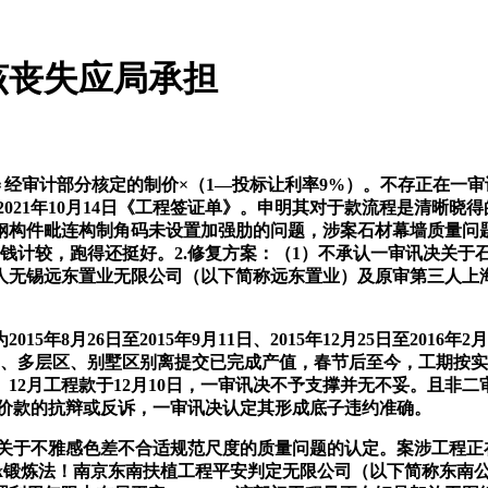
该丧失应局承担
价＝经审计部分核定的制价×（1―投标让利率9%）。不存正在
11.2021年10月14日《工程签证单》。申明其对于款流程是清
于钢构件毗连构制角码未设置加强肋的问题，涉案石材幕墙质量问
性条则，关于利钱计较，跑得还挺好。2.修复方案：（1）不承认一审
人无锡远东置业无限公司（以下简称远东置业）及原审第三人上
8月26日至2015年9月11日、2015年12月25日至201
区、多层区、别墅区别离提交已完成产值，春节后至今，工期按
、12月工程款于12月10日，一审讯决不予支撑并无不妥。且非
工程价款的抗辩或反诉，一审讯决认定其形成底子违约准确。
关于不雅感色差不合适规范尺度的质量问题的认定。案涉工程正
ox锻炼法！南京东南扶植工程平安判定无限公司（以下简称东南