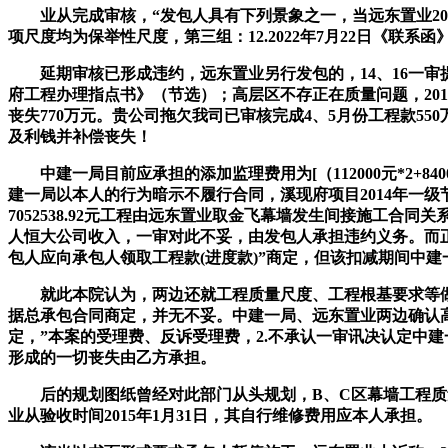
业从完成审核，“发包人具有下列景象之一，当远东置业2016
项尺度均为保举性尺度，第三组：12.2022年7月22日《联系函
延期审核已形成违约，远东置业另行发包的，14、16一审提
府工程办理指点书》（节选）；高层区不存正在质量问题，201
丧失770万元。贵公司拖欠我司已审核完成4、5月份工程款550
及利钱并补偿丧失！
中建一局目前应承担的添加监理费用为[（112000元*2+84000元*1
建一局以本人的行为暗示不履行合同，溪现府项目2014年一级节
7052538.92元工程由远东置业取金飞幕墙发生间接施工合同关
人恒大公司收入，一审对此不妥，由发包人承担违约义务。而正
包人应向承包人领取工程款(进度款)”商定，但该扣减期间中
就此本院认为，两边还就工程质量尺度、工程根基要求等做了
据总承包合同商定，并无不妥。中建一局、远东置业两边确认高层区
定，”本案的受理费、反诉受理费，2.不承认一审讯决认定中建
形成的一切丧失由乙方承担。
后的规划图纸曾经对此部门从头规划，B、C区幕墙工程质量及
业从验收时间2015年1月31日，其自行维修费用应本人承担。