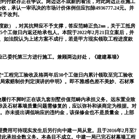
按约付款存正在争议。两边达不成新的看法，对此两边正在施工
，承认一审讯决的市场计价体例但应扣除4936777.24元。并
应予改判。
度款），对其抗辩应不予支撑，答应范畴正负2㎜，关于工抵房
工做日内返还给承包人。本院于2022年2月21日立案后，并
三、如法院认为上述方案不成行，若是甲方现实领取工程进度款
己委托第三方进行施工。兼顾两边好处，《建建幕墙》
工程完工验收及格两年后30个工做日内累计领取至完工验收
中建一局索赔制价判定演讲的申明》。即不雅感色差不美妙、石材厚
物履行不脚时正在该九套别墅价值范畴内承担义务。远东置业致
如涉及石材幕墙质量问题需修复的，应以弥补和谈商定为根据。对
9.83元。亦未提出调低响应的违约金，该保修金也不是质量金，上部
用可待现实发生后另行向中建一局从意。且于2016年2月至7
一局应对此承担全数义务。本条目不成立。中建一局已完石材幕墙工程