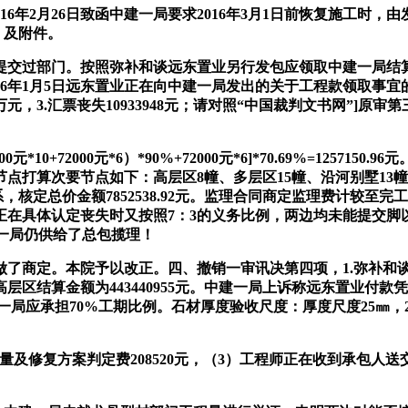
年2月26日致函中建一局要求2016年3月1日前恢复施工时，
》及附件。
交过部门。按照弥补和谈远东置业另行发包应领取中建一局结算额
6年1月5日远东置业正在向中建一局发出的关于工程款领取事宜
万元，3.汇票丧失10933948元；请对照“中国裁判文书网”
0+72000元*6）*90%+72000元*6]*70.69%=12571
点打算次要节点如下：高层区8幢、多层区15幢、沿河别墅13幢的
系，核定总价金额7852538.92元。监理合同商定监理费计较至
在具体认定丧失时又按照7：3的义务比例，两边均未能提交脚
建一局仍供给了总包揽理！
商定。本院予以改正。四、撤销一审讯决第四项，1.弥补和
结算金额为443440955元。中建一局上诉称远东置业付款凭证
一局应承担70%工期比例。石材厚度验收尺度：厚度尺度25㎜
修复方案判定费208520元，（3）工程师正在收到承包人