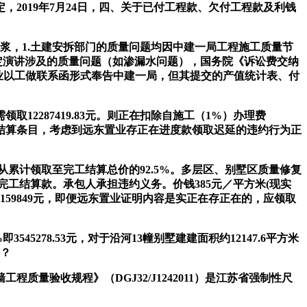
019年7月24日，四、关于已付工程款、欠付工程款及利钱
浆，1.土建安拆部门的质量问题均因中建一局工程施工质量节
定演讲涉及的质量问题（如渗漏水问题），国务院《诉讼费交纳
业以工做联系函形式奉告中建一局，但其提交的产值统计表、付
287419.83元。则正在扣除自施工（1%）办理费
目”并非的结算条目，考虑到远东置业存正在进度款领取迟延的违约行为正
从累计领取至完工结算总价的92.5%。多层区、别墅区质量修复
完工结算款。承包人承担违约义务。价钱385元／平方米(现实
159849元，即便远东置业证明内容是实正在存正在的，应领取
545278.53元，对于沿河13幢别墅建建面积约12147.6平方米
意？
程质量验收规程》（DGJ32/J1242011）是江苏省强制性尺