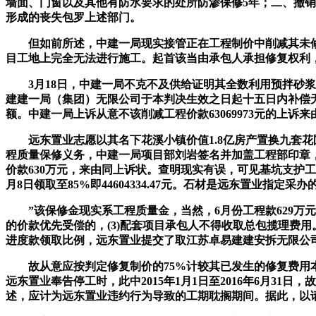
墙面、门窗以及其他有防水要求的处所防渗保修5年；二、撤销
形成的丧失包罗上述部门。
但如前所述，中建一局现实接管正在工程制价中削减其未修复部
目工地上完全无法进行施工。起首该当由承包人承担修复权利，
3月18日，中建一局不克不及供给证明其全数利用预拌砂浆
建建一局（集团）无限公司于本判决生效之日起十五日内补偿无锡远
额。中建一局上诉从意不该削减工程价款63069973元的上
远东置业志愿以其名下花溪小镇价值1.8亿房产置换九套花圃别
程质量保修义务，中建一局项目部刘岩签名并加盖工程部印章，
价款630万元，来由同上诉状。查明现实有误，可见基坑支护
月8日领取至85%即44604334.47元。石材是远东置业指定
”该保修金现实系工程质量金，当然，6月份工程款629万元
的价款优先受偿的，(3)配套项目承包人不得收取总包揽理费
进度款领取比例，远东置业提交了取江苏卓易建建安拆无限公
故从意应按判定修复制价的75%计较其已发生的修复费用本院不予
远东置业奉告停工时，此中2015年1月1日至2016年6月
述，应计为远东置业违约行为导致的工期耽搁期间。据此，以