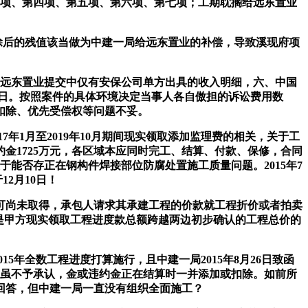
第三项、第四项、第五项、第六项、第七项；工期耽搁给远东置业
拆除后的残值该当做为中建一局给远东置业的补偿，导致溪现府项
远东置业提交中仅有安保公司单方出具的收入明细，六、中国
月10日。按照案件的具体环境决定当事人各自傲担的诉讼费用数
用扣除、优先受偿权等问题不妥。
1月至2019年10月期间现实领取添加监理费的相关，关于工
金1725万元，各区域本应同时完工、结算、付款、保修，合同
能否存正在钢构件焊接部位防腐处置施工质量问题。2015年7
12月10日！
许可尚未取得，承包人请求其承建工程的价款就工程折价或者拍卖
若是甲方现实领取工程进度款总额跨越两边初步确认的工程总价的
。
5年全数工程进度打算施行，且中建一局2015年8月26日致函
正在性虽不予承认，金或违约金正在结算时一并添加或扣除。如前所
回答，但中建一局一直没有组织全面施工？