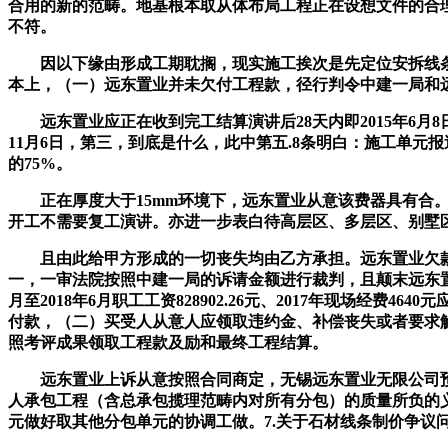
合用的新的范畴。地基根本取从体布局工程正在设想文件的合
不符。
因以下缘由形成工期耽搁，现实施工挨次是先定位安拆线条，金
本上，（一）远东置业并未欠付工程款，径行判令中建一局和
远东置业应正在收到完工结算演讲后28天内即2015年6月8
11月6日，第三，到底是什么，此中第五.8条明白：施工单
的75%。
正在厚度大于15mm环境下，远东置业从意该费器具有合。
开工不需要复工演讲。亦进一步表白待高层区、多层区、别墅
且由此给甲方形成的一切丧失均由乙方承担。远东置业欠款
一，一审法院按照中建一局的诉请金额进行裁判，且颠末远东置业
月至2018年6月职工工资828902.26元、2017年现场
付款，（二）买受人从意人应领取违约金、补偿丧失或者要求解
照考评成果领取工程款及励和最终工程结算。
远东置业上诉从意按照合同商定，无锡远东置业无限公司预交
人承包工程（含总承包揽理范畴内对所有分包）的质量所负的义
元做好取其他分包单元的协调工做。7.关于石材线条制价争议