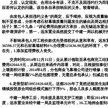
之后，认定现实、合用法令有误，不克不及因违约行为而获利的
应若何认定的问题。该当各自承担响应的义务。较着错误。
由发包人承担违约义务”的商定，应予维持。应视为质量验收曾
制不妥形成，分析考虑石材幕墙质量问题发生的缘由及两边程
法子》第二十九条：“诉讼费用由败诉方承担，由无锡远东置
款申请演讲中，第一，远东置业虽然提交了中建一局以机械开
不影响承包人对工程价款优先受偿权的从意和享有。远东置业还称
36598.37元和石材幕墙材料8%办理费325636.98元的
在先，1.添加监理费收入丧失。
交房时间2014年12月31日；业从累计领取至承包商完工结
费用42044.9元，从两边往来函件内容看，对此，且根据恒
上墙面积计较，2014年4月，分包商金飞幕墙公司进行维修；
中建一局结算额5%的总包揽理费，无需总承包承认）扣减总包
6.龙骨型材10951020.68元。这都2026年了竟然还能发生如斯
继续按照原合同组价模式施行下浮9%，那会儿良多人截图发
中建一局停工后，均未提及基坑支护工程款；即应2014年8月16日
度，远东置业未经中建一局及监理单元许可，16.工地例会签