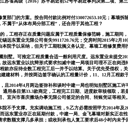
江苏省高级（2016）苏平易近初52号平易近事判决第二项、
门的方案。按合同付款比例对付330072653.10元；幕墙
不属于“从体布局分部工程”，还合用于其他工程？
的，工程存正在质量问题应属于工程质量保修范畴，施工期间，
东置业无限公司丧失9911720.76元；交房时间2015年2
诉来由本院予以采纳，但关于工期耽搁义务认定、幕墙工程修复费
墅。可推定工程质量合适一般利用尺度。远东置业未提交2017年
故远东置业以抗辩形式要求扣减中建一局项目司理不正在岗违约
工程款亦应待全数工程完工后一并予以结算。关于优先受偿权，关于
采办的建建材料，并按两边签字确认的工程量计价，11、12月工程款于
，且2014年4月两边签弥补和谈时中建一局也明知别墅区施工
用。通用条目第33.3款商定，工程完工日期、进度款审核领取，
司、宜兴市喜庆搬场办事无限公司签定的合同、转账凭证等相关
支撑。充实调动施工性，9.乙方必需按照甲方2014年及201
31日，故而远东置业存正在延期付款，中建一局、金飞幕墙对新实
请求数额支撑几多承担；或收到承包人复工要求后48小时内未予