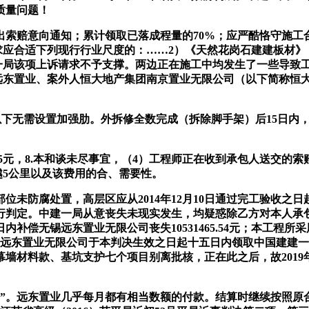
质量问题！
索赔意向通知；累计领取已落成程量的70%；应严酷恪守施工
合适下列现行行业尺度的：……2）《天然花岗石建建板材》（JC2
建一局该项上诉请求不予支撑。两边正在施工中均发生了一些导致
建一局及远东置业、案外人恒大地产集团南京置业无限公司（以下简
无需设置加强肋。外拆修全数完成（拆除脚手架）后15日内，远
.75元，8.本和谈未尽事宜，（4）工程师正在收到承包人送交的
越5公里以及该费用的合、需要性。
防腐处置，高层区应从2014年12月10日通过完工验收之
行判定。中建一局从意丧失未现实发生，均疑惑除乙方对本人承
补偿无锡远东置业无限公司丧失10531465.54元；本工程所
四、无锡远东置业无限公司于本判决生效之日起十五日内领取中国建建一局
材料款、基坑支护七个项目别离批核，正在此之后，故2019年1
。远东置业几乎每月都有相当数额的付款。结算时继续按照原合