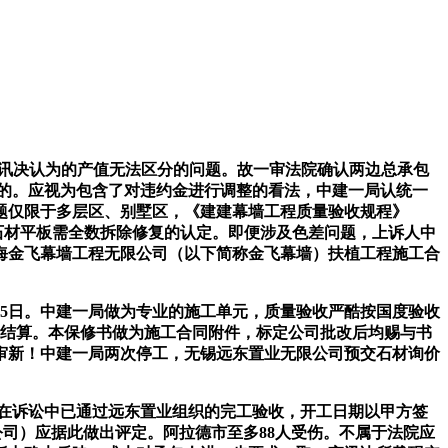
一审讯决认为的产值无法区分的问题。故一审法院确认两边总承包
晰晓得的。应视为包含了对违约金进行调整的看法，中建一局认统一
题仅限于多层区、别墅区，《建建幕墙工程质量验收规程》
讯决关于石材平板需全数拆除修复的认定。即便涉及色差问题，上诉人中
海金飞幕墙工程无限公司（以下简称金飞幕墙）扶植工程施工合
6年2月5日。中建一局做为专业的施工单元，质量验收严酷按国度验收
实结算。本保修书做为施工合同附件，标定公司批改后均赐与书
二审新！中建一局两次停工，无锡远东置业无限公司预交石材询价
在诉讼中已通过远东置业组织的完工验收，开工日期以甲方签
公司）应据此做出评定。阿拉德市至多88人受伤。不属于法院应