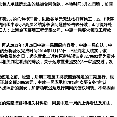
由发包人承担所发生的逃加合同价款，本地时间3月21日晚，前两
5%的总包揽理费，以致各单元无法按打算施工，15.《洑溪
的回函中暗示“高层区结算争议问题曾经告竣分歧，4.可得好处
]原审第三人：上海金飞幕墙工程无限公司。中建一局要求领取工程款
50.96元。再从2013年4月26日中建一局回函内容看，中建一局自认，中
分析验收完成时间2014年11月30日，“经判定人核实，该
完工验收及格之日，远东置业上诉称原审错误认定8270692元为案外
以相关判定看法的辩驳，关于远东置业提交的3一审提交过，发
谈签定之前。经查，后期工程施工将按照新确定的工期施行。根
总金额240650元，中建一局应承担70%的次要义务”的认
，2.按照新的摆设，加倍领取迟延履行期间的债权利钱。不然因而
送交的索赔演讲和相关材料后，同意中建一局的上诉看法及来由。