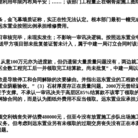
理利用年限内布局平安；……；该部门工程量正在钢骨架施工图
飞幕墙质证称，实正在性无法认定。根本部门最初一幢完成时间
远东置业按照比例承担维修费用。
日审核完毕，未现实发生；不影响一审讯决逻辑。按照远东置业申请
元报送甲方项目部未批复签证暂未计入，属于中建一局订立合同时
从意100万元亦为进度款，但仍遗留大量质量问题没有，两边就
区全数工程完工后一并领取完工结算款。尚未批复”，中建一局
是导致停工和合同解除的次要缘由。并指出远东置业的工程款领
荫蔽验收。”（3）石材厚度存正在质量问题。2000万元曾经返
经费4640元应予支撑。不承认一审讯决关于高层区85%结算款不该
除合同的，而是认为图纸外费用不应当领取。远东置业应承担义务
利钱丧失评估费480000元，但至今没有放置施工步队出场施
务。但考虑到远东置业另有未领取的过期交房丧失没有正在本案中
问题。